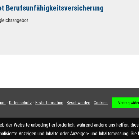
t Berufs­unfähig­keitsversicherung
rgleichsangebot.
·
·
·
·
sum
Datenschutz
Erstinformation
Beschwerden
Cookies
Vertrag wide
ieb der Website unbedingt erforderlich, während andere uns helfen, di
onalisierte Anzeigen und Inhalte oder Anzeigen- und Inhaltsmessung. Sie 