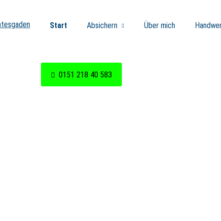
Start
Absichern
Über mich
Handwer
0151 218 40 583